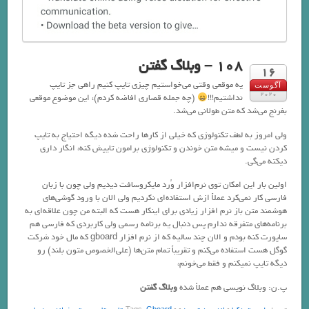
108 – وبلاگ گفتن
16
یه موقعی وقتی می‌خواستیم چیزی تایپ کنیم راهی جز تایپ
آگوست
2020
نداشتیم!!!
(چه جمله قصاری افاضه کردم)، این موضوع موقعی
بغرنج می‌شد که متن طولانی می‌شد.
ولی امروز به لطف تکنولوژی که خیلی از کارها راحت شده دیگه احتیاج به تایپ
کردن نیست و میشه متن خوندن و تکنولوژی برامون تایپش کنه، انگار داری
دیکته می‌گی.
اولین بار این امکان توی نرم‌افزار وُرد مایکروسافت دیدیم ولی چون با زبان
فارسی کار نمی‌کرد عملاً ازش استفاده‌ای نکردیم ولی الان با ورود گوشی‌های
هوشمند متن باز نرم افزار زیادی برای اینکار هست که البته من چون علاقه‌ای به
برنامه‌های متفرقه ندارم پس دنبال یه برنامه رسمی ولی کاربردی که فارسی هم
ساپورت کنه بودم و الان چند سالیه که از نرم افزار gboard که مال خود شرکت
گوگل هست استفاده می‌کنم و تقریباً تمام متن‌ها (علی‌الخصوص متون بلند) رو
دیگه تایپ نمیکنم و فقط می‌خونم،
پ.ن: وبلاگ نویسی هم عملاً شده
وبلاگ گفتن