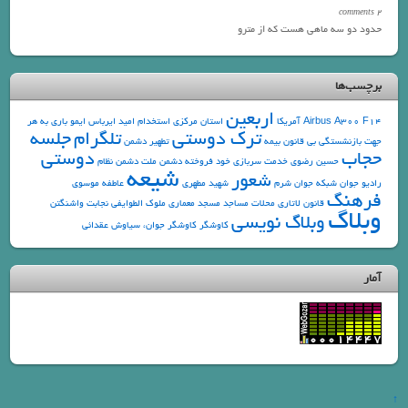
2 comments
حدود دو سه ماهی هست که از مترو
برچسب‌ها
اربعین
F14
Airbus A300
آمریکا
استان مرکزی
استخدام
امید
ایرباس
ایمو
باری به هر
ترک دوستی
تلگرام
جلسه
جهت
بازنشستگی
بی قانون
بیمه
تطهیر دشمن
حجاب
دوستی
حسین رضوی
خدمت سربازی
خود فروخته
دشمن ملت
دشمن نظام
شیعه
شعور
رادیو جوان
شبکه جوان
شرم
شهید مطهری
عاطفه موسوی
فرهنگ
قانون
لاتاری
محلات
مساجد
مسجد
معماری
ملوک الطوایفی
نجابت
واشنگتن
وبلاگ
وبلاگ نویسی
کاوشگر
کاوشگر جوان، سیاوش عقدائی
آمار
↑