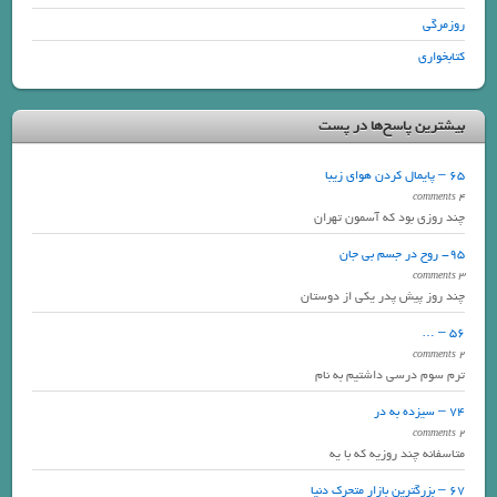
روزمرگی
کتابخواری
بیشترین پاسخ‌ها در پست
65 – پایمال کردن هوای زیبا
4 comments
چند روزی بود که آسمون تهران
95- روح در جسم بی جان
3 comments
چند روز پیش پدر یکی از دوستان
56 – …
2 comments
ترم سوم درسی داشتیم به نام
74 – سیزده به در
2 comments
متاسفانه چند روزیه که با یه
67 – بزرگترین بازار متحرک دنیا