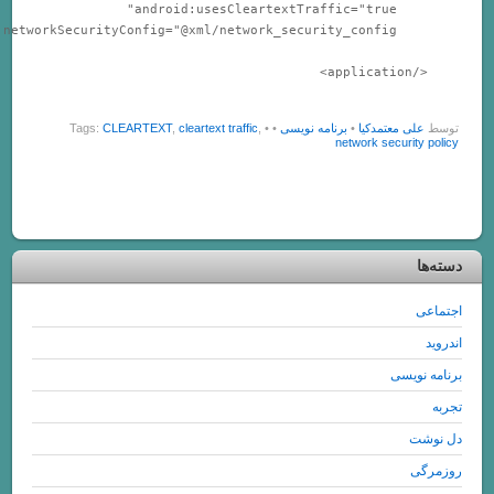
عتمدکیا
•
برنامه نویسی
•
• Tags:
,
cleartext traffic
,
CLEARTEXT
network sec
ی