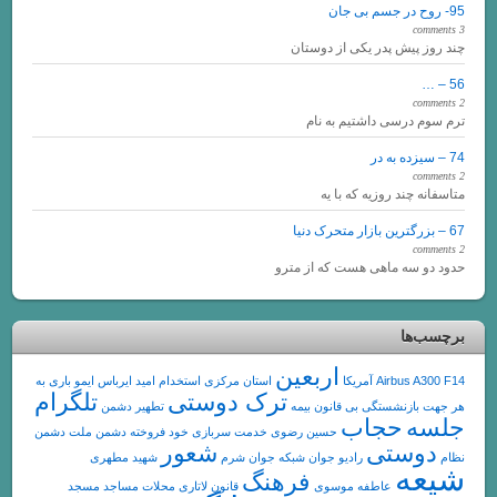
 پدر یکی از دوستان
ی داشتیم به نام
روزیه که با یه
ماهی هست که از مترو
اربعین
Airb
آمریکا
استان مرکزی
استخدام
امید
ایرباس
ایمو
باری به
ترک دوستی
تلگرام
شستگی
بی قانون
بیمه
تطهیر دشمن
جاب
حسین رضوی
خدمت سربازی
خود فروخته
دشمن ملت
دشمن
تی
شعور
رادیو جوان
شبکه جوان
شرم
شهید مطهری
فرهنگ
عاطفه موسوی
قانون
لاتاری
محلات
مساجد
مسجد