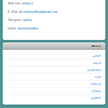
Web Site:
amkia.ir
E-Mail:
ali.motamedkia@gmail.com
Tekegram:
amkia
alimotamedkia
twitter:
دسته‌ها
اجتماعی
اندروید
برنامه نویسی
تجربه
دل نوشت
روزمرگی
کتابخواری