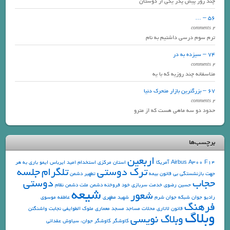
چند روز پیش پدر یکی از دوستان
56 – …
2 comments
ترم سوم درسی داشتیم به نام
74 – سیزده به در
2 comments
متاسفانه چند روزیه که با یه
67 – بزرگترین بازار متحرک دنیا
2 comments
حدود دو سه ماهی هست که از مترو
برچسب‌ها
اربعین
F14
Airbus A300
آمریکا
استان مرکزی
استخدام
امید
ایرباس
ایمو
باری به هر
ترک دوستی
تلگرام
جلسه
جهت
بازنشستگی
بی قانون
بیمه
تطهیر دشمن
حجاب
دوستی
حسین رضوی
خدمت سربازی
خود فروخته
دشمن ملت
دشمن نظام
شیعه
شعور
رادیو جوان
شبکه جوان
شرم
شهید مطهری
عاطفه موسوی
فرهنگ
قانون
لاتاری
محلات
مساجد
مسجد
معماری
ملوک الطوایفی
نجابت
واشنگتن
وبلاگ
وبلاگ نویسی
کاوشگر
کاوشگر جوان، سیاوش عقدائی