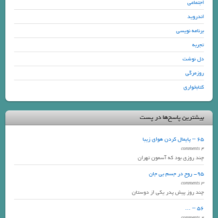
اجتماعی
اندروید
برنامه نویسی
تجربه
دل نوشت
روزمرگی
کتابخواری
بیشترین پاسخ‌ها در پست
65 – پایمال کردن هوای زیبا
4 comments
چند روزی بود که آسمون تهران
95- روح در جسم بی جان
3 comments
چند روز پیش پدر یکی از دوستان
56 – …
2 comments