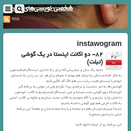
شخصی نویسی‌های یک نفر
RSS
instawogram
82- دو اکانت اینستا در یک گوشی
2
27
(تبلت)
مه
2015
حدود یک سال و نیم پیش که برای راه انداری اینستاگرام هیئتمون
به فکر افتادم دنبال یه ترفند هم بودم تا نخوام برای هر بار سر زدن به اینستای
خودم یا اینستای هیئت پشت سر هم لاگ آف لاگین کنم.
کوشش ها به ثمر ننشست و ترفندی پیدا نکردم ولی در عوض یه برنامه گیر
اوردم که روی گوشی نصب میشه و عین اینستاگرام میتونیم با اکانت خودمون
داخلش وارد بشیم و یا اگه بخوایم یه اکانت جدید بسازیم و علاوه بر اکانت اصلی
یه اکانت فرعی هم توی گوشی داشته باشیم.
جدیداً میبینم دوستان هم دو صفحه و یا سه صفحه شدن و مطمئناً این برنامه
خیلی بدردشون میخوره
این برنامه رو از
اینجا
دانلود کنید