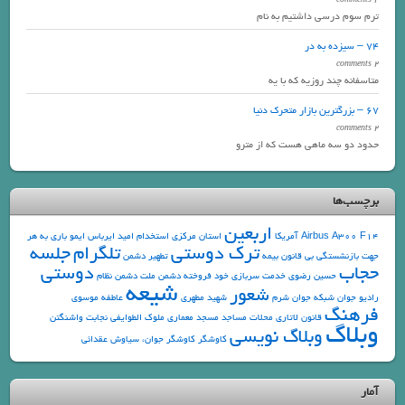
ترم سوم درسی داشتیم به نام
74 – سیزده به در
2 comments
متاسفانه چند روزیه که با یه
67 – بزرگترین بازار متحرک دنیا
2 comments
حدود دو سه ماهی هست که از مترو
برچسب‌ها
اربعین
F14
Airbus A300
آمریکا
استان مرکزی
استخدام
امید
ایرباس
ایمو
باری به هر
ترک دوستی
تلگرام
جلسه
جهت
بازنشستگی
بی قانون
بیمه
تطهیر دشمن
حجاب
دوستی
حسین رضوی
خدمت سربازی
خود فروخته
دشمن ملت
دشمن نظام
شیعه
شعور
رادیو جوان
شبکه جوان
شرم
شهید مطهری
عاطفه موسوی
فرهنگ
قانون
لاتاری
محلات
مساجد
مسجد
معماری
ملوک الطوایفی
نجابت
واشنگتن
وبلاگ
وبلاگ نویسی
کاوشگر
کاوشگر جوان، سیاوش عقدائی
آمار