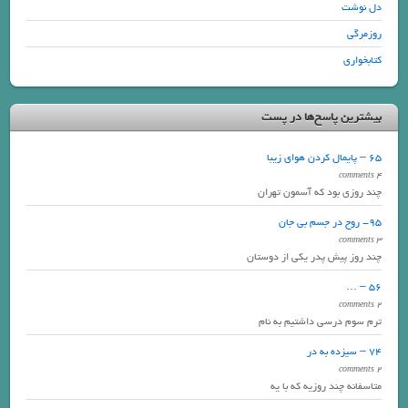
دل نوشت
روزمرگی
کتابخواری
بیشترین پاسخ‌ها در پست
65 – پایمال کردن هوای زیبا
4 comments
چند روزی بود که آسمون تهران
95- روح در جسم بی جان
3 comments
چند روز پیش پدر یکی از دوستان
56 – …
2 comments
ترم سوم درسی داشتیم به نام
74 – سیزده به در
2 comments
متاسفانه چند روزیه که با یه