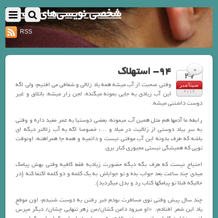
شخصی نویسی‌های یک نفر
RSS
94- استهلاک
0
27
وقتی صحبت از آب میشه همه یاد زلالی و شفافی می افتیم، ولی اگه
سپتامبر
2016
این آب زیادی یه جایی بمونه میگنده، لجن زار میشه، باتلاق و غیر
دوست داشتنی میشه.
رابطه ما آدمها هم مثل همین آب میمونه، بعضی دوستیا یه عمر مفید داره و وقتی
به سر بیاد دوستی از زلالیت در میاد و …، خصوصا اگه یه آب زلالتر دیگه ای
باشه که طرف بدونه این آب موقتی نیست و دائمیه و همه جا همراهته، اونوقت
تویی که همیشگی نیستی مجبوری کنار بری.
احتیاج نیست که طرف بگه دیگه حضورت زیادیه فقط کافیه وقتی بهش پیامک
میدی چند ساعت بعد جواب بده و تو جواباش به یک کلمه و دو کلمه اکتفا کنه (در
حالیکه قبلا تو پیامکها کتاب رد و بدل میکردید).
چند سال پیش وقتی توی مسافرت بودم خبر رفتن یه دوست شنیدم، اون موقع
یاد این شعر افتادم: «او میرود دامن کشان/من زهر تنهایی چشان/ دیگر مپرس