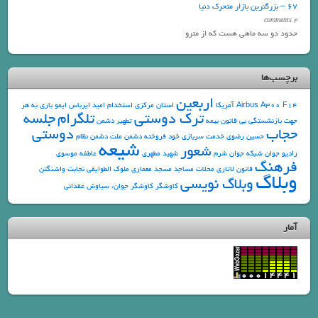
67 – بزرگترین بازار متحرک دنیا
2 comments
حدود دو سه ماهی هست که از مترو
برچسب‌ها
اربعین
F14
Airbus A300
آمریکا
استان مرکزی
استخدام
امید
ایرباس
ایمو
باری به هر
ترک دوستی
تلگرام
جلسه
جهت
بازنشستگی
بی قانون
بیمه
تطهیر دشمن
حجاب
دوستی
حسین رضوی
خدمت سربازی
خود فروخته
دشمن ملت
دشمن نظام
شیعه
شعور
رادیو جوان
شبکه جوان
شرم
شهید مطهری
عاطفه موسوی
فرهنگ
قانون
لاتاری
محلات
مساجد
مسجد
معماری
ملوک الطوایفی
نجابت
واشنگتن
وبلاگ
وبلاگ نویسی
کاوشگر
کاوشگر جوان، سیاوش عقدائی
آمار