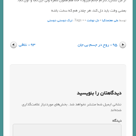
از من نشان/ کارام جانم میرود» حالا هم همون شعره ولی این کجا و اون کجا.
بعضی وقت باید دل کند، هر چقدر هم که سخت باشه
توسط
علی معتمدکیا
•
دل نوشت
•
• Tags:
ترک دوستی
,
دوستی
95- روح در جسم بی جان
93- تلافی
دیدگاهتان را بنویسید
نشانی ایمیل شما منتشر نخواهد شد.
بخش‌های موردنیاز علامت‌گذاری
شده‌اند
*
دیدگاه
*