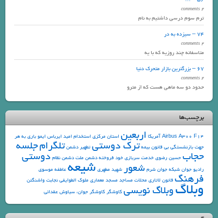
2 comments
ترم سوم درسی داشتیم به نام
74 – سیزده به در
2 comments
متاسفانه چند روزیه که با یه
67 – بزرگترین بازار متحرک دنیا
2 comments
حدود دو سه ماهی هست که از مترو
برچسب‌ها
اربعین
F14
Airbus A300
آمریکا
استان مرکزی
استخدام
امید
ایرباس
ایمو
باری به هر
ترک دوستی
تلگرام
جلسه
جهت
بازنشستگی
بی قانون
بیمه
تطهیر دشمن
حجاب
دوستی
حسین رضوی
خدمت سربازی
خود فروخته
دشمن ملت
دشمن نظام
شیعه
شعور
رادیو جوان
شبکه جوان
شرم
شهید مطهری
عاطفه موسوی
فرهنگ
قانون
لاتاری
محلات
مساجد
مسجد
معماری
ملوک الطوایفی
نجابت
واشنگتن
وبلاگ
وبلاگ نویسی
کاوشگر
کاوشگر جوان، سیاوش عقدائی