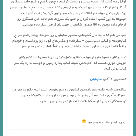
اوایل ماه کتاب خال سیاه عربی رو دست گرفتم و چون با طبع و قلم حامد عسگری
آشنا بودم از کتاب حظ و بهره بردم و برای منی که تا به حال سفر حج نرفتم شیرین
بود، ولی وقتی خواستم اطلاعات و نظر شخصیم توی گودریدز ثبت کنم دیدم
خیلی‌ها به این کتاب انتقاد کردن و حتی یک سری‌ها هم حامد خان عسگری رو
ارجاع داده بودن به آقا منصور ضابطیان جهت یاد گرفتن سفرنامه نویسی.
خب من هم که تا به حال کتاب‌های منصور ضابطیان رو نخونده بودم رفتم سراغ
کتابخونه‌م و کتاب «سباستین – سفرنامه و عکس‌های کوبا» رو برداشتم و خوندم،
واقعاً قلم آقای ضابطیان دوست داشتنی بود و واقعاً باهاش منم رفتم سفر.
تفسیرهای به موقعش از موقعیت‌ها و مکمل کردن این تفسیرها با عکس‌های
خوبش جوری هست که آدم دلش نمیاد کتاب بذاره زمین و دوست داره یک سر
کتاب نوش کنه.
دستمریزاد آقای
ضابطیان
علاقه‌مند شدم بقیه سفرنامه‌های ایشون رو هم بخونم، البته اینم بگم به نظر من
سفرنامه آقای حامد عسگری هم عالی بود و من خداروشکر میکنم که چنین
نویسندگان خوبی داریم که باعث اغناء ظرف روحی‌مون میشن.
پ.ن: اینم مطلب سومم بود