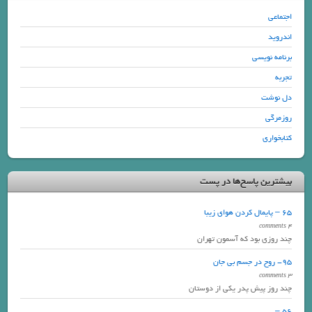
اجتماعی
اندروید
برنامه نویسی
تجربه
دل نوشت
روزمرگی
کتابخواری
بیشترین پاسخ‌ها در پست
65 – پایمال کردن هوای زیبا
4 comments
چند روزی بود که آسمون تهران
95- روح در جسم بی جان
3 comments
چند روز پیش پدر یکی از دوستان
56 – …