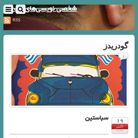
شخصی نویسی‌های یک نفر
RSS
گودریدز
1
سباستین
19
اکتبر
2020