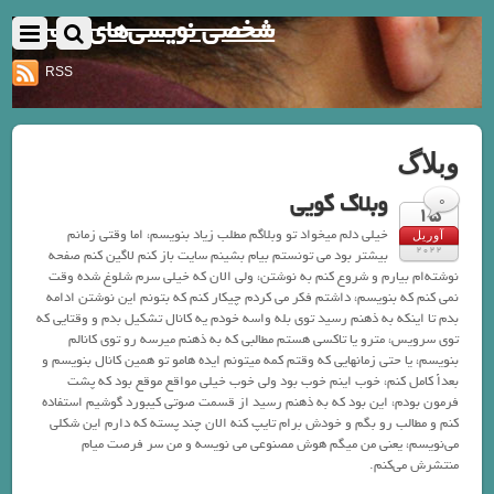
شخصی نویسی‌های یک نفر
RSS
وبلاگ
وبلاگ گویی
0
15
خیلی دلم میخواد تو وبلاگم مطلب زیاد بنویسم، اما وقتی زمانم
آوریل
2022
بیشتر بود می تونستم بیام بشینم سایت باز کنم لاگین کنم صفحه
نوشته‌ام بیارم و شروع کنم به نوشتن، ولی الان که خیلی سرم شلوغ شده وقت
نمی کنم که بنویسم، داشتم فکر می کردم چیکار کنم که بتونم این نوشتن ادامه
بدم تا اینکه به ذهنم رسید توی بله واسه خودم یه کانال تشکیل بدم و وقتایی که
توی سرویس، مترو یا تاکسی هستم مطالبی که به ذهنم میرسه رو توی کانالم
بنویسم، یا حتی زمانهایی که وقتم کمه میتونم ایده هامو تو همین کانال بنویسم و
بعداً کامل کنم، خوب اینم خوب بود ولی خوب خیلی مواقع موقع بود که پشت
فرمون بودم، این بود که به ذهنم رسید از قسمت صوتی کیبورد گوشیم استفاده
کنم و مطالب رو بگم و خودش برام تایپ کنه الان چند پسته که دارم این شکلی
می‌نویسم، یعنی من میگم هوش مصنوعی می نویسه و من سر فرصت میام
منتشرش می‌کنم.