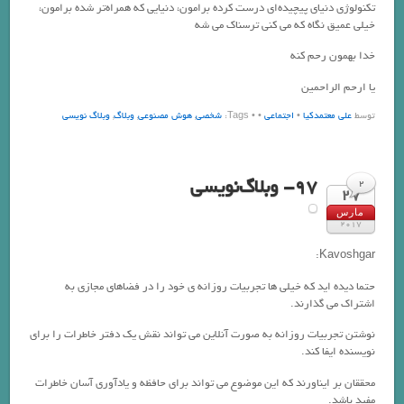
تکنولوژی دنیای پیچیده‌ای درست کرده برامون، دنیایی که همراه‌تر شده برامون،
خیلی عمیق نگاه که می کنی ترسناک می شه
خدا بهمون رحم کنه
یا ارحم الراحمین
توسط
علی معتمدکیا
•
اجتماعی
•
• Tags:
شخصي
,
هوش مصنوعي
,
وبلاگ
,
وبلاگ نويسي
97- وبلاگ‌نویسی
2
27
مارس
2017
Kavoshgar:
حتما دیده اید که خیلی ها تجربیات روزانه ی خود را در فضاهای مجازی به
اشتراک می گذارند.
نوشتن تجربیات روزانه به صورت آنلاین می تواند نقش یک دفتر خاطرات را برای
نویسنده ایفا کند.
محققان بر ایناورند که این موضوع می تواند برای حافظه و یادآوری آسان خاطرات
مفید باشد.