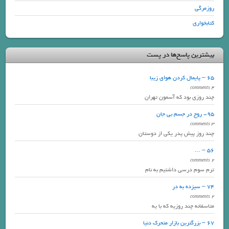
روزمرگی
کتابخواری
بیشترین پاسخ‌ها در پست
65 – پایمال کردن هوای زیبا
4 comments
چند روزی بود که آسمون تهران
95- روح در جسم بی جان
3 comments
چند روز پیش پدر یکی از دوستان
56 – …
2 comments
ترم سوم درسی داشتیم به نام
74 – سیزده به در
2 comments
متاسفانه چند روزیه که با یه
67 – بزرگترین بازار متحرک دنیا