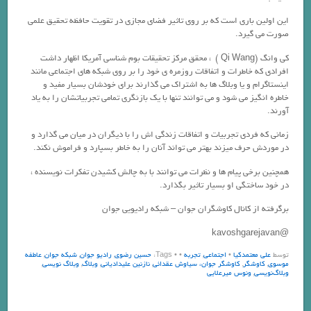
این اولین باری است که بر روی تاثیر فضای مجازی در تقویت حافظه تحقیق علمی
صورت می گیرد.
کی وانگ (Qi Wang ) ، محقق مرکز تحقیقات بوم شناسی آمریکا اظهار داشت
افرادی که خاطرات و اتفاقات روزمره ی خود را بر روی شبکه های اجتماعی مانند
اینستاگرام و یا وبلاگ ها به اشتراک می گذارند برای خودشان بسیار مفید و
خاطره انگیز می شود و می توانند تنها با یک بازنگری تمامی تجربیاتشان را به یاد
آورند.
زمانی که فردی تجربیات و اتفاقات زندگی اش را با دیگران در میان می گذارد و
در موردش حرف میزند بهتر می تواند آنان را به خاطر بسپارد و فراموش نکند.
همچنین برخی پیام ها و نظرات می توانند با به چالش کشیدن تفکرات نویسنده ،
در خود ساختگی او بسیار تاثیر بگذارد.
برگرفته از کانال کاوشگران جوان – شبکه رادیویی جوان
@kavoshgarejavan
توسط
علی معتمدکیا
•
اجتماعی
,
تجربه
•
• Tags:
حسین رضوی
,
رادیو جوان
,
شبکه جوان
,
عاطفه
موسوی
,
کاوشگر
,
کاوشگر جوان، سیاوش عقدائی
,
نازنین علیدادیانی
,
وبلاگ
,
وبلاگ نویسی
,
وبلاگ‌نویسی
,
ونوس میرعلایی