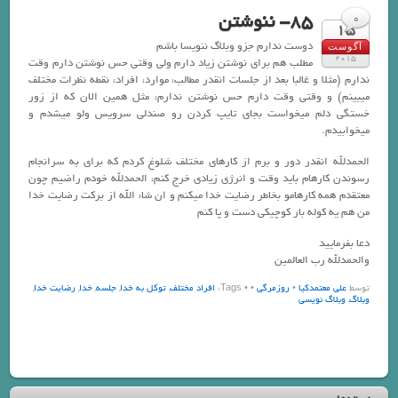
85- ننوشتن
0
15
دوست ندارم جزو وبلاگ ننویسا باشم
آگوست
2015
مطلب هم برای نوشتن زیاد دارم ولی وقتی حس نوشتن دارم وقت
ندارم (مثلا و غالبا بعد از جلسات انقدر مطالب، موارد، افراد، نقطه نظرات مختلف
میبینم) و وقتی وقت دارم حس نوشتن ندارم، مثل همین الان که از زور
خستگی دلم میخواست بجای تایپ کردن رو صندلی سرویس ولو میشدم و
میخوابیدم.
الحمدلله انقدر دور و برم از کارهای مختلف شلوغ کردم که برای به سرانجام
رسوندن کارهام باید وقت و انرژی زیادی خرج کنم، الحمدلله خودم راضیم چون
معتقدم همه کارهامو بخاطر رضایت خدا میکنم و ان شاء الله از برکت رضایت خدا
من هم یه کوله بار کوچیکی دست و پا کنم
دعا بفرمایید
والحمدلله رب العالمین
توسط
علی معتمدکیا
•
روزمرگی
•
• Tags:
افراد مختلف
,
توکل به خدا
,
جلسه
,
خدا
,
رضایت خدا
,
وبلاگ
,
وبلاگ نویسی