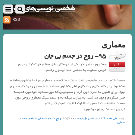
شخصی نویسی‌های یک نفر
RSS
معماری
95- روح در جسم بی جان
3
23
چند روز پیش پدر یکی از دوستان اهل سنتم فوت کرد و برای
اکتبر
2016
عرض تسلیت به مجلس ختم ایشون رفتم.
مسجد ختم، مسجد مخصوص اهل سنت بود که طبق معماری عرف خودشون ساخته
شده بود و از کاشیکاری و نماکاری هایی که توی مساجد ما شیعیان وجود داره خبری
نبود، برای همین به نظرم اون گرما و صمیمیتی که توی مساجد خودمون همیشه
حس میکردم وجود نداشت، به عبارت دیگه به واسطه سبک معماری روحی توی
مسجد ماها هست که من اصلا اونجا نتونستم درکش کنم.
قربون مساجد زیبای خودمون
توسط
علی معتمدکیا
•
اجتماعی
,
دل نوشت
•
• Tags:
روح
,
شیعه
,
شیعیان
,
مساجد
,
مسجد
,
معماری