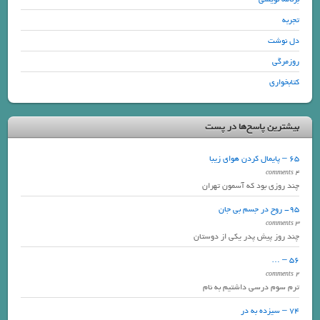
تجربه
دل نوشت
روزمرگی
کتابخواری
بیشترین پاسخ‌ها در پست
65 – پایمال کردن هوای زیبا
4 comments
چند روزی بود که آسمون تهران
95- روح در جسم بی جان
3 comments
چند روز پیش پدر یکی از دوستان
56 – …
2 comments
ترم سوم درسی داشتیم به نام
74 – سیزده به در