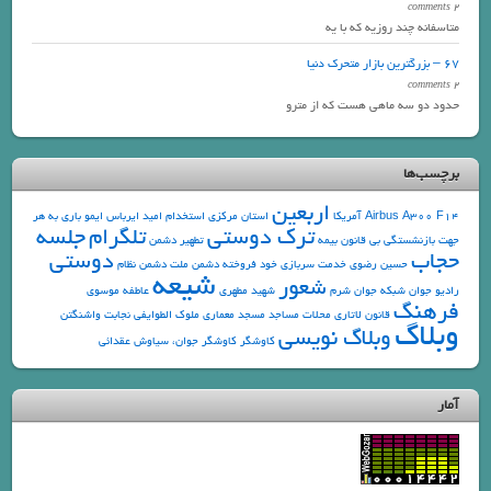
2 comments
متاسفانه چند روزیه که با یه
67 – بزرگترین بازار متحرک دنیا
2 comments
حدود دو سه ماهی هست که از مترو
برچسب‌ها
اربعین
F14
Airbus A300
آمریکا
استان مرکزی
استخدام
امید
ایرباس
ایمو
باری به هر
ترک دوستی
تلگرام
جلسه
جهت
بازنشستگی
بی قانون
بیمه
تطهیر دشمن
حجاب
دوستی
حسین رضوی
خدمت سربازی
خود فروخته
دشمن ملت
دشمن نظام
شیعه
شعور
رادیو جوان
شبکه جوان
شرم
شهید مطهری
عاطفه موسوی
فرهنگ
قانون
لاتاری
محلات
مساجد
مسجد
معماری
ملوک الطوایفی
نجابت
واشنگتن
وبلاگ
وبلاگ نویسی
کاوشگر
کاوشگر جوان، سیاوش عقدائی
آمار