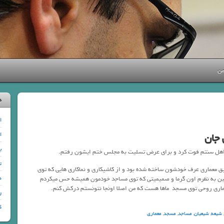
من
د
ا
ا
ب
اهل سنتم فوت کرد و برای عرض تسلیت به مجلس ختم ایشون رفتم.
ت
عماری عرف خودشون ساخته شده بود و از کاشیکاری و نماکاری هایی که توی
د
همین به نظرم اون گرما و صمیمیتی که توی مساجد خودمون همیشه حس میکردم
اری روحی توی مسجد ماها هست که من اصلا اونجا نتونستم درکش کنم.
ر
ک
,
شیعه
,
شیعیان
,
مساجد
,
مسجد
,
معماری