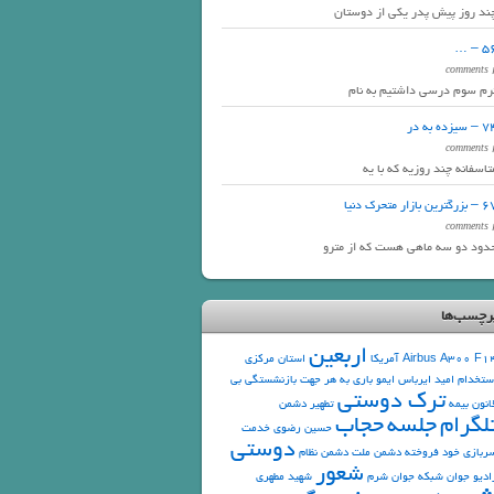
ند روز پیش پدر یکی از دوستان
56 –
2 com
رم سوم درسی داشتیم به نام
 سیزده به در
2 com
تاسفانه چند روزیه که با یه
رگترین بازار متحرک دنیا
2 com
دود دو سه ماهی هست که از مترو
رچسب‌ها
اربعین
F1
Airbus A300
آمریکا
استان مرکزی
ستخدام
امید
ایرباس
ایمو
باری به هر جهت
بازنشستگی
بی
ترک دوستی
انون
بیمه
تطهیر دشمن
لگرام
جلسه
حجاب
حسین رضوی
خدمت
دوستی
ربازی
خود فروخته
دشمن ملت
دشمن نظام
شعور
ادیو جوان
شبکه جوان
شرم
شهید مطهری