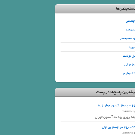
سته‌بندی‌ها
جتماعی
ندروید
رنامه نویسی
جربه
ل نوشت
وزمرگی
تابخواری
یشترین پاسخ‌ها در پست
ایمال کردن هوای زیبا
4 com
ند روزی بود که آسمون تهران
وح در جسم بی جان
3 com