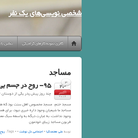
شخصی نویسی‌های یک نفر
گالری نمونه کارهای گرافیکی
تماس با 
مساجد
3
95- روح در جسم بی جان
23
اکتبر
چند روز پیش پدر یکی از دوستان 
2016
مسجد ختم، مسجد مخصوص اهل سنت بود که طبق م
مساجد ما شیعیان وجود داره خبری نبود، برای 
وجود نداشت، به عبارت دیگه به واسطه سبک معم
قربون مساجد زیبای خودمون
توسط
علی معتمدکیا
•
اجتماعی
,
دل نوشت
•
• Tags:
روح