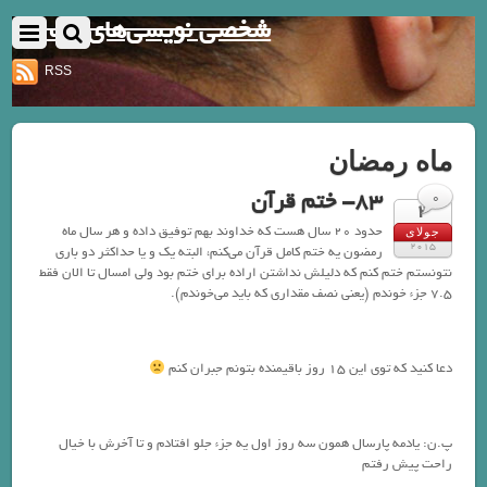
شخصی نویسی‌های یک نفر
RSS
ماه رمضان
83- ختم قرآن
0
2
حدود 20 سال هست که خداوند بهم توفیق داده و هر سال ماه
جولای
2015
رمضون یه ختم کامل قرآن می‌کنم، البته یک و یا حداکثر دو باری
نتونستم ختم کنم که دلیلش نداشتن اراده برای ختم بود ولی امسال تا الان فقط
7.5 جزء خوندم (یعنی نصف مقداری که باید می‌خوندم).
دعا کنید که توی این 15 روز باقیمنده بتونم جبران کنم
پ.ن: یادمه پارسال همون سه روز اول یه جزء جلو افتادم و تا آخرش با خیال
راحت پیش رفتم