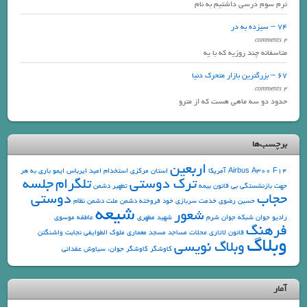
ترم سوم درسی داشتیم به نام
74 – سیزده به در
2 comments
متاسفانه چند روزیه که با یه
67 – بزرگترین بازار متحرک دنیا
2 comments
حدود دو سه ماهی هست که از مترو
برچسب‌ها
اربعین
F14
Airbus A300
آمریکا
استان مرکزی
استخدام
امید
ایرباس
ایمو
باری به هر
ترک دوستی
تلگرام
جلسه
جهت
بازنشستگی
بی قانون
بیمه
تطهیر دشمن
حجاب
دوستی
حسین رضوی
خدمت سربازی
خود فروخته
دشمن ملت
دشمن نظام
شیعه
شعور
رادیو جوان
شبکه جوان
شرم
شهید مطهری
عاطفه موسوی
فرهنگ
قانون
لاتاری
محلات
مساجد
مسجد
معماری
ملوک الطوایفی
نجابت
واشنگتن
وبلاگ
وبلاگ نویسی
کاوشگر
کاوشگر جوان، سیاوش عقدائی
آمار