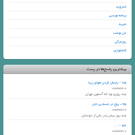
اندروید
برنامه نویسی
تجربه
دل نوشت
روزمرگی
کتابخواری
بیشترین پاسخ‌ها در پست
65 – پایمال کردن هوای زیبا
4 comments
چند روزی بود که آسمون تهران
95- روح در جسم بی جان
3 comments
چند روز پیش پدر یکی از دوستان
56 – …
2 comments