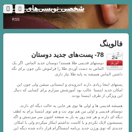
شخصی نویسی‌های یک نفر
RSS
فالوینگ
78- پست‌های جدید دوستان
2
24
دوستهای قدیمی طلا هستند! دوستان جدید الماس. اگر یک
آوریل
2015
الماس به دست آوردی طلا را فراموش نکن چون برای نگه
داشتن الماس همیشه به پایه طلا نیاز داری.
پستهای اینجا زیادی دارند اندرویدی و اینستایی میشن ولی چون این
امکان جدید اینستا جالب بود آموزشش میزارم برای کسایی که دنبال
این ویژگی از طرف اینستا بودند.
همیشه قدیمی ها و اولی ها توی هر جایی یه حالت دیگه ای دارند،
دوستای قدیمی و اولی من هم توی نت و هم توی اینستا برام یه لطف
دیگه ای دارند و هر چند روز یه بار به صفحه اشون سر میزنمش و اگه
پستیشون لایک نکردم و یا کامنت نذاشتم اینکار میکردم ولی با امکان
جدیدی که توی ورژن جدید برنامه اینستاگرام قرار داده شده دیگه این