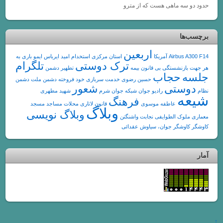
حدود دو سه ماهی هست که از مترو
برچسب‌ها
اربعین
F14
Airbus A300
آمریکا
استان مرکزی
استخدام
امید
ایرباس
ایمو
باری به
ترک دوستی
تلگرام
هر جهت
بازنشستگی
بی قانون
بیمه
تطهیر دشمن
جلسه
حجاب
حسین رضوی
خدمت سربازی
خود فروخته
دشمن ملت
دشمن
دوستی
شعور
نظام
رادیو جوان
شبکه جوان
شرم
شهید مطهری
شیعه
فرهنگ
عاطفه موسوی
قانون
لاتاری
محلات
مساجد
مسجد
وبلاگ
وبلاگ نویسی
معماری
ملوک الطوایفی
نجابت
واشنگتن
کاوشگر
کاوشگر جوان، سیاوش عقدائی
آمار
↑