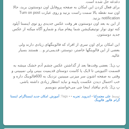
دغدغه حل شده است.
برای فعال کردن این امکان به صفحه پروفایل اون دوستتون برید، حالا
اون سه نقطه بالا سمت راست بزنید و روی عبارت Turn on post
notification بزنید.
از این به بعد اون دوستتون هر وقت عکس جدیدی رو توی اینستا آپلود
کنه توی نوار نوتیفیکیشن شما پیغام میاد و شمارو آگاه میکنه از عکس
جدید دوستتون.
این امکان برای اون سری از افراد که فالوینگهای زیادی دارند ولی
بعضی از این فالوینگها خاصتر، دوستتر، قدیمی‌تر و… هستند بسیار
عالیه.
پ.ن1: بعضی وقت‌ها بعد از گذاشتن عکس چشم آدم خشک میشه به
قسمت اکتیویتی تا لایک یا کامنت دوستای قدیمیت ببینی ولی نمیبینی و
وقتی به صفحه اشون سر میزنی میبینین نزدیک به 600فالوینگ داره و
خب احتمال دیدن عکست پایینه و نباید انتظار زیادی داشته باشی.
پ.ن2: یادم نیافتاد اینجا چی می‌خواستم بنویسم
توسط
علی معتمدکیا
•
اندروید
,
تجربه
•
• Tags:
آموزش
,
امکان جدید اینستاگرام
,
اینستا
گرام
,
فالور
,
فالوینگ