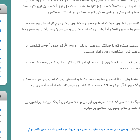
هم هواپیمای گنده است، اطلاعات نظامی فرد مصاحبه کننده در حد یه سرباز نیروی هوایی
هم نیست چون طول F14 دقیقاً 19.1 متره و طول ایرباس A-300 دقیقاً 53.61 متره، مساحت بال F14 دقیقاً 54.5 مترمربعه
د
ا
 همینطور که توی خود فیلم هم نشون میده توی رادار نوع هواپیما روی صفحه
اغماض هم چون همه رادارها این قابلیت ندارن و من نمی‌دونم رادار وینسس چه
ا
ب
4) حداکثر سرعت F14 حدوداً 2485 کیلومتر بر ساعت میشه که با حداکثر سرعت ایریاس A-300 که حدوداً 833 کیلومتر بر
ت
سرعت قابل مشاهده روی رادار هست.
د
نی می‌خواستند خودشون بزنند به ناو آمریکایی، اگر به این فرض هم باشیم باید
ر
 به سمت جنوب
ک
یت شما ولی اصلاً ایشون معلوم نیست کیه و اسمش زیر فیلم زیرنویس نمیشه و
 که توی تلگرام فرستاده و سبب اشاعه این مزخرفات شده اسم ایشون رو
ب
نمی‌دونم یکسری از هموطنانم به کجا رسیدند که مرگ ۲۹۱ نفر که ۲۳۸ نفرشون ایرانی و ۶۶ نفرشون کودک بودند براشون بی
لت و نظام جمهوری اسلامی بر میان.
65 – پ
ments
چ
,
ایرباس
,
باری به هر جهت
,
تطهیر دشمن
,
خود فروخته
,
دشمن ملت
,
دشمن نظام
,
مرغ
95- ر
ments