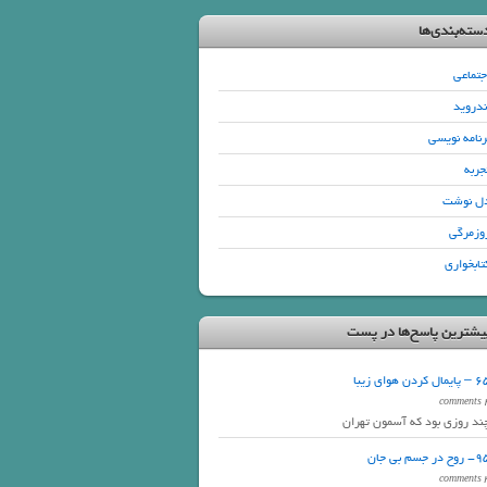
سته‌بندی‌ها
جتماعی
ندروید
رنامه نویسی
جربه
ل نوشت
وزمرگی
تابخواری
یشترین پاسخ‌ها در پست
ایمال کردن هوای زیبا
4 com
ند روزی بود که آسمون تهران
وح در جسم بی جان
3 com