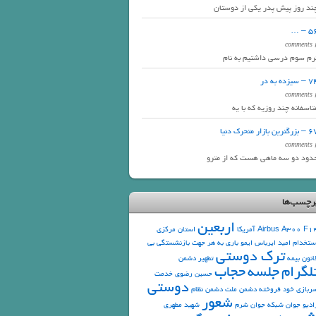
ند روز پیش پدر یکی از دوستان
56 –
2 com
رم سوم درسی داشتیم به نام
 سیزده به در
2 com
تاسفانه چند روزیه که با یه
رگترین بازار متحرک دنیا
2 com
دود دو سه ماهی هست که از مترو
رچسب‌ها
اربعین
F1
Airbus A300
آمریکا
استان مرکزی
ستخدام
امید
ایرباس
ایمو
باری به هر جهت
بازنشستگی
بی
ترک دوستی
انون
بیمه
تطهیر دشمن
لگرام
جلسه
حجاب
حسین رضوی
خدمت
دوستی
ربازی
خود فروخته
دشمن ملت
دشمن نظام
شعور
ادیو جوان
شبکه جوان
شرم
شهید مطهری