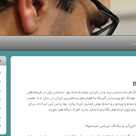
من
د
ا
ا
ب
رام به دستم رسید و در کپشن نوشته شده بود «سخنان یکی از فرماندهان
جنگ هشت ساله در ارتباط با شلیک موشک ناو وینسنس آمریکا به هواپیمای مسافربری ایران در سال ۶۷؛ مقصر
ت
ایی‌ها» ٬ خب مسلماً کنجکاو شدم و ویدئو رو دیدم توش چندین ایراد وارد بود و من این ایرادات برای
د
دم توی اینجا هم بگذارم تا شاید بدرد افراد دیگه هم بخوره.
ر
ک