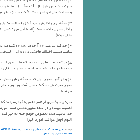
2) میگه F14 هواپیمای گنده و ایرباس 
و مساحت بال ایرباس A-300 دقیقاً 260 متر مربعه و این یعنی ایرباس مذکور تقریباً سه برابر اف ۱۴ هستش
3) میگه توی رادارش تقریباً مثل هم هستند ولی
رادار نشون داده میشه. (البته این مورد قابل 
مدلی بوده)
ساعت هست اختلاف فاحشی داره و این اختلاف 
5) می‌گه صحبت‌هایی شده بود که خلبان‌های ایرا
هواپیما در حالت شیرجه باشه نه بصورت افقی و
6) و در آخر؛ مجری اول فیلم میگه زمان مسئول
مجری معرفیش نمیکنه و حتی آمدنیوز توی پیغامی
ننوشته
اهمیت میشه و در صدد تطهیر دشمن قسم خورده م
خدا عاقبت همه بخصوص خودم ختم به خیر کنه
اللهم اجعل عواقب امورنا خیرا
توسط
علی معتمدکیا
•
اجتماعی
•
• Tags:
F14
,
Airbus A300
همسایه غازه
,
وینسنس