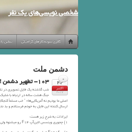
شخصی نویسی‌های یک نفر
گالری نمونه کارهای گرافیکی
تماس با 
دشمن ملت
0
103- تطهیر دشمن !!!
22
اکتبر
شب گذشته یک فایل تصویری در تلگ
2017
اصلی ما بودیم نه آمریک
ارسال کننده این فایل به خودم فرستادم و بد ندی
ایرادات به شرح زیر هست:
1) چجوری وینسس لاین‌آپ F14 رو میشنوه ولی لاین‌آپ و تیک‌آف ایرباس نمیشنوه؟