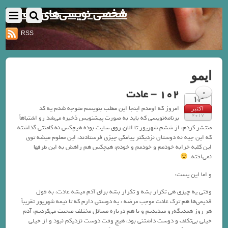
شخصی نویسی‌های یک نفر
RSS
ایمو
102 – عادت
0
13
امروز که اومدم اینجا این مطلب بنویسم متوجه شدم یه کد
اکتبر
2017
برنامه‌نویسی که باید به صورت پیشنویس ذخیره می‌شد رو اشتباهاً
منتشر کردم، از ششم شهریور تا الان روی سایت بوده هیچکس نه کامنتی گذاشته
که این چیه نه دوستان نزدیکتر پیامکی چیزی فرستادند، این معلوم میشه توی
این کلبه خرابه خودمم و خودمم و خودم، هیچکس هم راهش به این طرفها
نمی‌افته.
و اما این پست:
وقتی یه چیزی هی تکرار بشه و تکرار بشه برای آدم میشه عادت، به قول
قدیمی‌ها هم ترک عادت موجب مرضه ، یه دوستی دارم که تا نیمه شهریور تقریباً
هر روز همدیگه‌رو میدیدیم و با هم درباره مسائل مختلف صحبت می‌کردیم، آدم
خیلی بی‌تکلف و دوست داشتنی بود، هیچ وقت دوست نزدیکم نبود و از خیلی