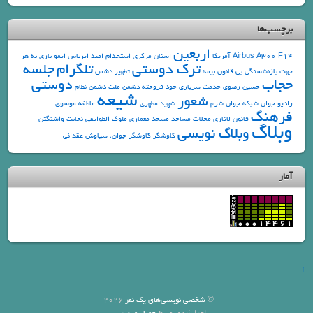
برچسب‌ها
اربعین
F14
Airbus A300
آمریکا
استان مرکزی
استخدام
امید
ایرباس
ایمو
باری به هر
ترک دوستی
تلگرام
جلسه
جهت
بازنشستگی
بی قانون
بیمه
تطهیر دشمن
حجاب
دوستی
حسین رضوی
خدمت سربازی
خود فروخته
دشمن ملت
دشمن نظام
شیعه
شعور
رادیو جوان
شبکه جوان
شرم
شهید مطهری
عاطفه موسوی
فرهنگ
قانون
لاتاری
محلات
مساجد
مسجد
معماری
ملوک الطوایفی
نجابت
واشنگتن
وبلاگ
وبلاگ نویسی
کاوشگر
کاوشگر جوان، سیاوش عقدائی
آمار
↑
©
شخصی نویسی‌های یک نفر
2026