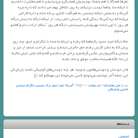
نظرها هم کلاً با هم متضاد بودیم ولی همدیگرو می‌دیدیم و با هم معاشرت داشتیم
تا اینکه شد واقعاً دوست نزدیکم، یه روز ناغافل بهم خبر دادند که داره میره
آمریکا و به محض اینکه دیدمش به هم گفت لاتاری برنده شده و داره کاراش
می‌کنه که بره آمریکا زندگی کنه، راستش دلم ریخت از اینکه دیگه ندارمش دیگه
هر روز با اون لبخند مهربونش نمیبینمش، دیگه هر روز “سلام، ارادت دارم”هاشو
نمی‌شنوم.
حالا دیگه امید حدود یک‌ماهه که رفته و ارتباط ما شده با تلگرام و ایمو، چند روز
پیش که به دفتر کارش رفتم جای خالیش دیدم و بیشتر ناراحت شدم، از میز و
صندلی و کامپیوترش عکس گرفتم و براش فرستادم و گفتم که جاش خیلی خالیه،
ان شاء الله همیشه سلامت، موفق و شاد باشه.
قدر دوستان و دوستی‌هاتون بدونید، هر چند دوستی‌های کوچیکی باشند (برای کی
این جمله آخر نوشتم نمی‌دونم، کسی نمی‌خونه این مهملاتو که :))
توسط
علی معتمدکیا
•
دل نوشت
•
• Tags:
آمریکا
,
امید
,
ایمو
,
ترک دوستی
,
تلگرام
,
دوستی
,
لاتاری
,
واشنگتن
دسته‌ها
اجتماعی