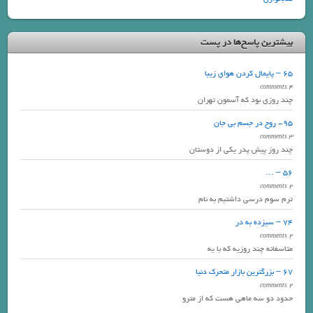
بیشترین پاسخ‌ها در پست
65 – پایمال کردن هوای زیبا
4 comments
چند روزی بود که آسمون تهران
95- روح در جسم بی جان
3 comments
چند روز پیش پدر یکی از دوستان
56 – …
2 comments
ترم سوم درسی داشتیم به نام
74 – سیزده به در
2 comments
متاسفانه چند روزیه که با یه
67 – بزرگترین بازار متحرک دنیا
2 comments
حدود دو سه ماهی هست که از مترو