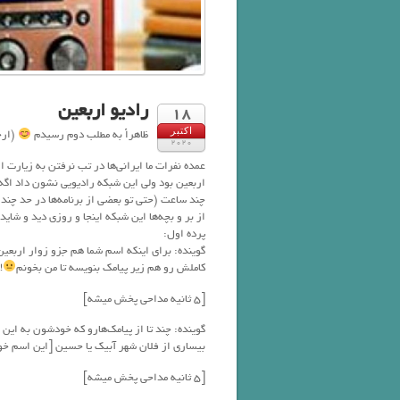
رادیو اربعین
18
اکتبر
ظاهراً به مطلب دوم رسیدم
(ارج
2020
عمده نفرات ما ایرانی‌ها در تب نرفتن به زیارت
اربعین بود ولی این شبکه رادیویی نشون داد اگه 
چند ساعت (حتی تو بعضی از برنامه‌ها در حد چند 
از بر و بچه‌ها این شبکه اینجا و روزی دید و شای
پرده اول:
گوینده: برای اینکه اسم شما هم جزو زوار اربعی
کاملش رو هم زیر پیامک بنویسه تا من بخونم
!!
[۵ ثانیه مداحی پخش میشه]
گوینده: چند تا از پیامک‌هارو که خودشون به این 
بیساری از فلان شهر آبیک یا حسین [این اسم خوندن حدود ۳ دقیق
[۵ ثانیه مداحی پخش میشه]