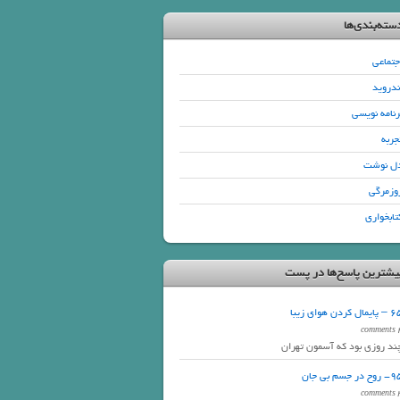
سته‌بندی‌ها
جتماعی
ندروید
رنامه نویسی
جربه
ل نوشت
وزمرگی
تابخواری
یشترین پاسخ‌ها در پست
ایمال کردن هوای زیبا
4 com
ند روزی بود که آسمون تهران
وح در جسم بی جان
3 com