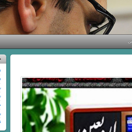
من
د
ا
ا
ب
ت
د
ر
ک