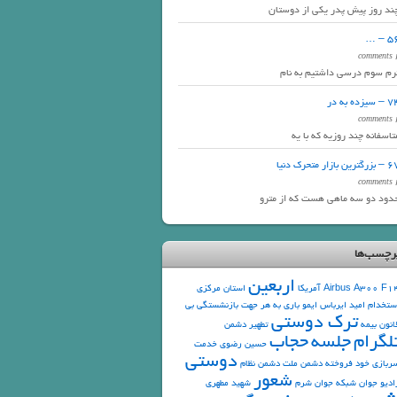
ند روز پیش پدر یکی از دوستان
56 –
2 com
رم سوم درسی داشتیم به نام
 سیزده به در
2 com
تاسفانه چند روزیه که با یه
رگترین بازار متحرک دنیا
2 com
دود دو سه ماهی هست که از مترو
رچسب‌ها
اربعین
F1
Airbus A300
آمریکا
استان مرکزی
ستخدام
امید
ایرباس
ایمو
باری به هر جهت
بازنشستگی
بی
ترک دوستی
انون
بیمه
تطهیر دشمن
لگرام
جلسه
حجاب
حسین رضوی
خدمت
دوستی
ربازی
خود فروخته
دشمن ملت
دشمن نظام
شعور
ادیو جوان
شبکه جوان
شرم
شهید مطهری