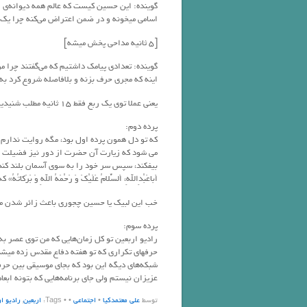
اسامی میخونه و در ضمن اعتراض می‌کنه چرا یک
[۵ ثانیه مداحی پخش میشه]
گوینده: تعدادی پیامک داشتیم که می‌گفتند چرا م
اینه که مجری حرف بزنه و بلافاصله شروع کرد به
یعنی عملا توی یک ربع فقط ۱۵ ثانیه مطلب شنیدیم بدون سخنرانی بدرد بخور
پرده دوم:
که تو دل همون پرده اول بود، مگه روایت ندارم ا
مى شود که زیارت آن حضرت از دور نیز فضیلت بس
بیفکند، سپس سر خود را به سوى آسمان بلند کند و به
اَباعَبْدِاللهِ، اَلسَّلامُ عَلَیْکَ وَ رَحْمَهُ اللهِ وَ 
خب این لبیک یا حسین چجوری باعث زائر شدن می
پرده سوم:
رادیو اربعین تو کل زمان‌هایی که من توی عصر 
حرفهای تکراری که تو هفته دفاع مقدس زده میشد م
شبکه‌های دیگه این بود که بجای موسیقی بین حرف
عزیزان نیستم ولی جای برنامه‌هایی که بتونه ابعا
توسط
علی معتمدکیا
•
اجتماعی
•
• Tags:
اربعین
,
رادیو ار