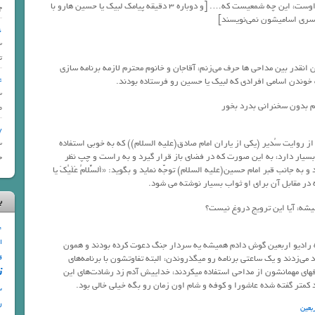
گوینده: این حسین کیست که عالم همه دیوانه‌‌ی اوست، این چه شمعیست که…. [و دوباره ۳ دقیقه پیامک لبیک یا حسین ‌هارو با
چ
‌سری اسامیشون نمی‌نویسند]
 …
ments
ت
ن انقدر بین مداحی ها حرف می‌زنم، آقاجان و خانوم محترم لازمه برنامه سازی
74 –
 خوندن اسامی افرادی که لبیک یا حسین رو فرستاده بودند.
ments
م
67 – بز
ز روایت سُدیر (یکى از یاران امام صادق(علیه السلام)) که به خوبى استفاده
ments
یار دارد، به این صورت که در فضاى باز قرار گیرد و به راست و چپ نظر
ح
 جانب قبر امام حسین(علیه السلام) توجّه نماید و بگوید: «اَلسَّلامُ عَلَیْکَ یا
بَرَکاتُهُ» که در مقابل آن براى او ثواب بسیار نوشته مى شود.
ب
شه، آیا این ترویج دروغ نیست؟
4
ا
به رادیو اربعین گوش دادم همیشه یه سردار جنگ دعوت کرده بودند و همون
ق
ی‌زدند و یک ساعتی برنامه رو میگذروندن، البته تفاوتشون با برنامه‌های
ت
های مهمانشون از مداحی استفاده میکردند، خداییش آدم زد رشادت‌های این
د کمتر گفته شده عاشورا و کوفه و شام اون زمان رو بگه خیلی خالی بود.
س
ر
بعین