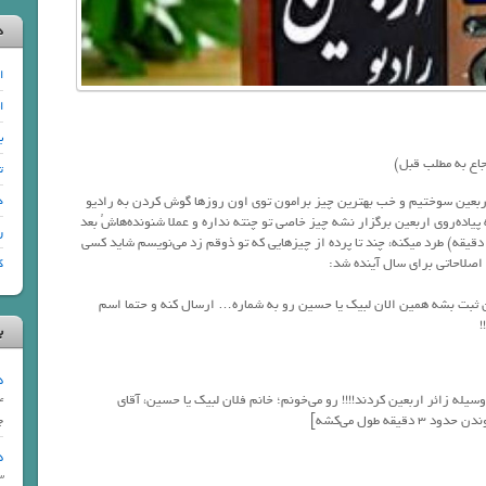
د
ا
ا
ب
اع به مطلب قبل)
ت
 اربعین سوختیم و خب بهترین چیز برامون توی اون روزها گوش کردن به رادیو
د
پیاده‌روی اربعین برگزار نشه چیز خاصی تو چنته نداره و عملا شنونده‌هاشُ بعد
ر
دقیقه) طرد میکنه، چند تا پرده از چیزهایی که تو ذوقم زد می‌نویسم شاید کسی
د اصلاحاتی برای سال آینده شد:
ک
ن ثبت بشه همین الان لبیک یا حسین رو به شماره… ارسال کنه و حتما اسم
!
ب
65 – پ
وسیله زائر اربعین کردند!!!! رو می‌خونم؛ خانم فلان لبیک یا حسین، آقای
ments
ه طول می‌کشه]
چ
95- ر
ments